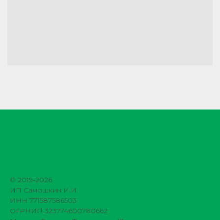
© 2019-2026
ИП Самошкин И.И.
ИНН 771587586503
ОГРНИП 323774600780662